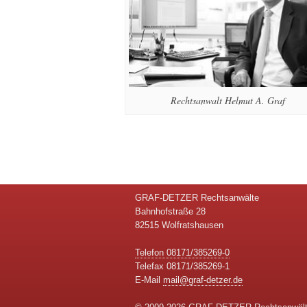
Rechtsanwalt Helmut A. Graf
GRAF-DETZER Rechtsanwälte
Bahnhofstraße 28
82515 Wolfratshausen
Telefon 08171/385269-0
Telefax 08171/385269-1
E-Mail
mail@graf-detzer.de