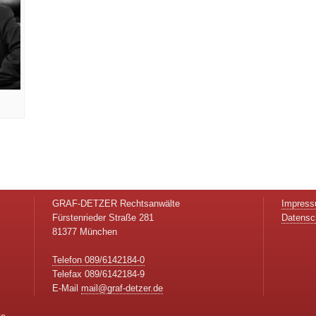
GRAF-DETZER Rechtsanwälte
Impres
Fürstenrieder Straße 281
Datensc
81377 München
Telefon 089/6142184-0
Telefax 089/6142184-9
E-Mail
mail@graf-detzer.de