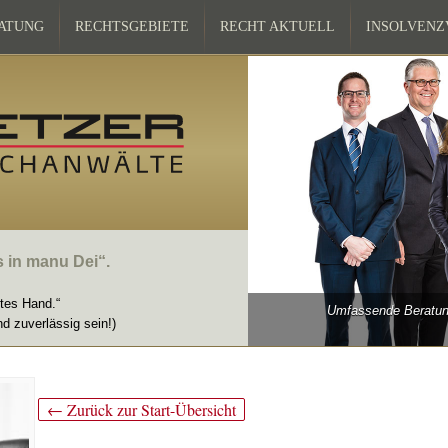
ATUNG
RECHTSGEBIETE
RECHT AKTUELL
INSOLVEN
s in manu Dei“.
ttes Hand.“
Umfassende Beratung
nd zuverlässig sein!)
← Zurück zur Start-Übersicht