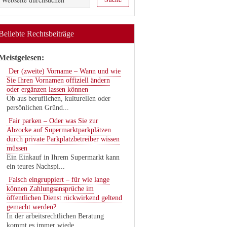
Beliebte Rechtsbeiträge
Meistgelesen:
Der (zweite) Vorname – Wann und wie
Sie Ihren Vornamen offiziell ändern
oder ergänzen lassen können
Ob aus beruflichen, kulturellen oder
persönlichen Gründ...
Fair parken – Oder was Sie zur
Abzocke auf Supermarktparkplätzen
durch private Parkplatzbetreiber wissen
müssen
Ein Einkauf in Ihrem Supermarkt kann
ein teures Nachspi...
Falsch eingruppiert – für wie lange
können Zahlungsansprüche im
öffentlichen Dienst rückwirkend geltend
gemacht werden?
In der arbeitsrechtlichen Beratung
kommt es immer wiede...