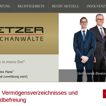
ATUNG
RECHTSGEBIETE
RECHT AKTUELL
INSOLVEN
s in manu Dei“.
ttes Hand.“
Umfassende Beratung
nd zuverlässig sein!)
n Vermögensverzeichnisses und
dbefreiung