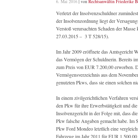
6. Mai 2016
| von
Rechtsanwältin Friederike 
Verletzt der Insolvenzschuldner zumindes
der Insolvenzordnung liegt der Versagung
Verstoß verursachten Schaden der Masse
27.03.2015 – 3 T 528/15).
Im Jahr 2009 eröffnete das Amtsgericht W
das Vermögen der Schuldnerin. Bereits i
zum Preis von EUR 7.200,00 erworben. De
Vermögensverzeichnis aus dem November 
genutzten Pkws, dass sie einen solchen ni
In einem zivilgerichtlichen Verfahren versi
den Pkw für ihre Erwerbstätigkeit und die 
Insolvenzgericht in der Folge mit, dass di
Pkw falsche Angaben gemacht habe. Im Sc
Pkw Ford Mondeo letztlich eine vergleich
Fahrzeug im Jahr 2011 für EUR 1.500,00 a