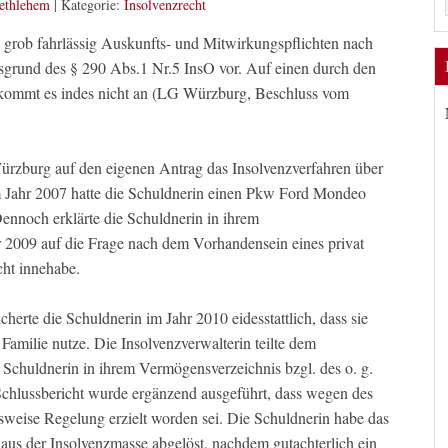
Bethlehem
|
Kategorie:
Insolvenzrecht
t grob fahrlässig Auskunfts- und Mitwirkungspflichten nach
sgrund des § 290 Abs.1 Nr.5 InsO vor. Auf einen durch den
 kommt es indes nicht an (LG Würzburg, Beschluss vom
ürzburg auf den eigenen Antrag das Insolvenzverfahren über
m Jahr 2007 hatte die Schuldnerin einen Pkw Ford Mondeo
nnoch erklärte die Schuldnerin in ihrem
2009 auf die Frage nach dem Vorhandensein eines privat
cht innehabe.
cherte die Schuldnerin im Jahr 2010 eidesstattlich, dass sie
Familie nutze. Die Insolvenzverwalterin teilte dem
e Schuldnerin in ihrem Vermögensverzeichnis bzgl. des o. g.
hlussbericht wurde ergänzend ausgeführt, dass wegen des
sweise Regelung erzielt worden sei. Die Schuldnerin habe das
us der Insolvenzmasse abgelöst, nachdem gutachterlich ein