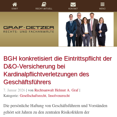
START
RECHT AKTUELL
KONTAKT
MENÜ
BGH konkretisiert die Eintrittspflicht der
D&O-Versicherung bei
Kardinalpflichtverletzungen des
Geschäftsführers
7. Januar 2026
| von
Rechtsanwalt Helmut A. Graf
|
Kategorie:
Gesellschaftsrecht
,
Insolvenzrecht
Die persönliche Haftung von Geschäftsführern und Vorständen
gehört seit Jahren zu den zentralen Risikofeldern der