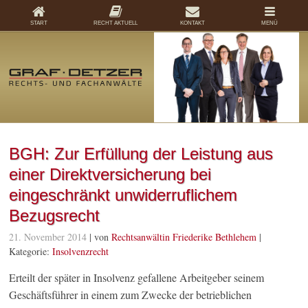
START
RECHT AKTUELL
KONTAKT
MENÜ
BGH: Zur Erfüllung der Leistung aus
einer Direktversicherung bei
eingeschränkt unwiderruflichem
Bezugsrecht
21. November 2014
| von
Rechtsanwältin Friederike Bethlehem
|
Kategorie:
Insolvenzrecht
Erteilt der später in Insolvenz gefallene Arbeitgeber seinem
Geschäftsführer in einem zum Zwecke der betrieblichen