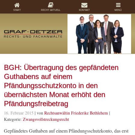
START
RECHT AKTUELL
KONTAKT
MENÜ
BGH: Übertragung des gepfändeten
Guthabens auf einem
Pfändungsschutzkonto in den
übernächsten Monat erhöht den
Pfändungsfreibetrag
16. Februar 2015
| von
Rechtsanwältin Friederike Bethlehem
|
Kategorie:
Zwangsvollstreckungsrecht
Gepfändetes Guthaben auf einem Pfändungsschutzkonto, das erst