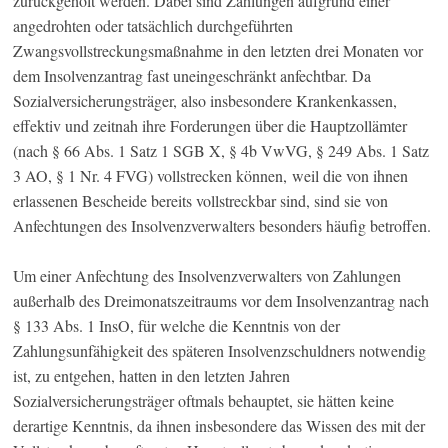
zurückgeholt werden. Dabei sind Zahlungen aufgrund einer
angedrohten oder tatsächlich durchgeführten
Zwangsvollstreckungsmaßnahme in den letzten drei Monaten vor
dem Insolvenzantrag fast uneingeschränkt anfechtbar. Da
Sozialversicherungsträger, also insbesondere Krankenkassen,
effektiv und zeitnah ihre Forderungen über die Hauptzollämter
(nach § 66 Abs. 1 Satz 1 SGB X, § 4b VwVG, § 249 Abs. 1 Satz
3 AO, § 1 Nr. 4 FVG) vollstrecken können, weil die von ihnen
erlassenen Bescheide bereits vollstreckbar sind, sind sie von
Anfechtungen des Insolvenzverwalters besonders häufig betroffen.
Um einer Anfechtung des Insolvenzverwalters von Zahlungen
außerhalb des Dreimonatszeitraums vor dem Insolvenzantrag nach
§ 133 Abs. 1 InsO, für welche die Kenntnis von der
Zahlungsunfähigkeit des späteren Insolvenzschuldners notwendig
ist, zu entgehen, hatten in den letzten Jahren
Sozialversicherungsträger oftmals behauptet, sie hätten keine
derartige Kenntnis, da ihnen insbesondere das Wissen des mit der