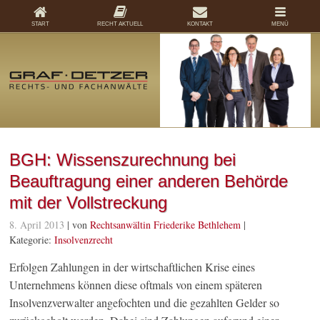
START
RECHT AKTUELL
KONTAKT
MENÜ
BGH: Wissenszurechnung bei
Beauftragung einer anderen Behörde
mit der Vollstreckung
8. April 2013
| von
Rechtsanwältin Friederike Bethlehem
|
Kategorie:
Insolvenzrecht
Erfolgen Zahlungen in der wirtschaftlichen Krise eines
Unternehmens können diese oftmals von einem späteren
Insolvenzverwalter angefochten und die gezahlten Gelder so