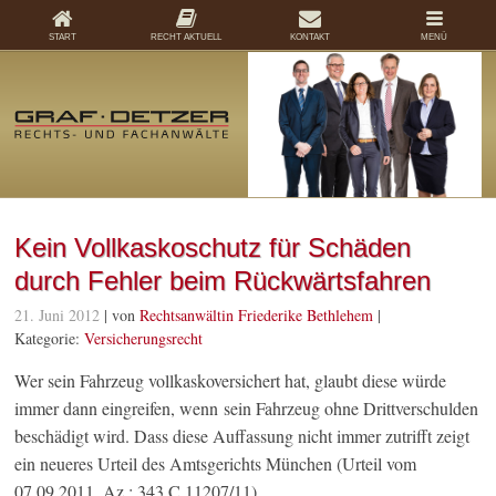
START
RECHT AKTUELL
KONTAKT
MENÜ
Kein Vollkaskoschutz für Schäden
durch Fehler beim Rückwärtsfahren
21. Juni 2012
| von
Rechtsanwältin Friederike Bethlehem
|
Kategorie:
Versicherungsrecht
Wer sein Fahrzeug vollkaskoversichert hat, glaubt diese würde
immer dann eingreifen, wenn sein Fahrzeug ohne Drittverschulden
beschädigt wird. Dass diese Auffassung nicht immer zutrifft zeigt
ein neueres Urteil des Amtsgerichts München (Urteil vom
07.09.2011, Az.: 343 C 11207/11).