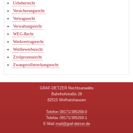
Urheberrecht
Versicherungsrecht
Vertragsrecht
Verwaltungsrecht
WEG-Recht
Werkvertragsrecht
Wettbewerbsrecht
Zivilprozessrecht
Zwangsvollstreckungsrecht
GRAF-DETZER Rechtsanwälte
Bahnhofstraße 28
82515 Wolfratshausen
Telefon 08171/385269-0
Telefax 08171/385269-1
E-Mail
mail@graf-detzer.de