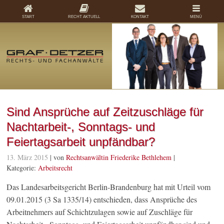
START
RECHT AKTUELL
KONTAKT
MENÜ
Sind Ansprüche auf Zeitzuschläge für
Nachtarbeit-, Sonntags- und
Feiertagsarbeit unpfändbar?
13. März 2015
| von
Rechtsanwältin Friederike Bethlehem
|
Kategorie:
Arbeitsrecht
Das Landesarbeitsgericht Berlin-Brandenburg hat mit Urteil vom
09.01.2015 (3 Sa 1335/14) entschieden, dass Ansprüche des
Arbeitnehmers auf Schichtzulagen sowie auf Zuschläge für