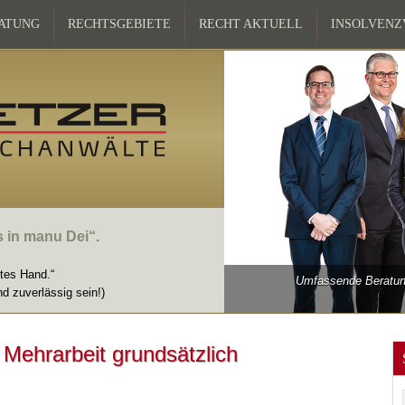
ATUNG
RECHTSGEBIETE
RECHT AKTUELL
INSOLVEN
s in manu Dei“.
ttes Hand.“
Umfassende Beratung
nd zuverlässig sein!)
Mehrarbeit grundsätzlich