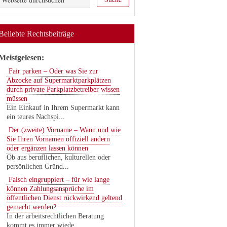
Beliebte Rechtsbeiträge
Meistgelesen:
Fair parken – Oder was Sie zur
Abzocke auf Supermarktparkplätzen
durch private Parkplatzbetreiber wissen
müssen
Ein Einkauf in Ihrem Supermarkt kann
ein teures Nachspi...
Der (zweite) Vorname – Wann und wie
Sie Ihren Vornamen offiziell ändern
oder ergänzen lassen können
Ob aus beruflichen, kulturellen oder
persönlichen Gründ...
Falsch eingruppiert – für wie lange
können Zahlungsansprüche im
öffentlichen Dienst rückwirkend geltend
gemacht werden?
In der arbeitsrechtlichen Beratung
kommt es immer wiede...