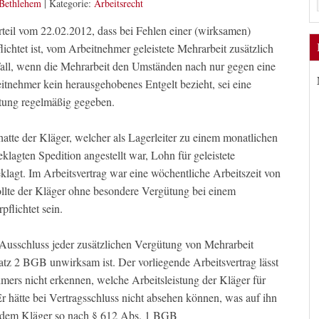
 Bethlehem
|
Kategorie:
Arbeitsrecht
rteil vom 22.02.2012, dass bei Fehlen einer (wirksamen)
ichtet ist, vom Arbeitnehmer geleistete Mehrarbeit zusätzlich
 Fall, wenn die Mehrarbeit den Umständen nach nur gegen eine
itnehmer kein herausgehobenes Entgelt bezieht, sei eine
tung regelmäßig gegeben.
tte der Kläger, welcher als Lagerleiter zu einem monatlichen
klagten Spedition angestellt war, Lohn für geleistete
lagt. Im Arbeitsvertrag war eine wöchentliche Arbeitszeit von
llte der Kläger ohne besondere Vergütung bei einem
pflichtet sein.
 Ausschluss jeder zusätzlichen Vergütung von Mehrarbeit
tz 2 BGB unwirksam ist. Der vorliegende Arbeitsvertrag lässt
hmers nicht erkennen, welche Arbeitsleistung der Kläger für
Er hätte bei Vertragsschluss nicht absehen können, was auf ihn
 dem Kläger so nach § 612 Abs. 1 BGB