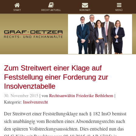
START
RECHT AKTUELL
KONTAKT
MENÜ
Zum Streitwert einer Klage auf
Feststellung einer Forderung zur
Insolvenztabelle
30. November 2015
| von
Rechtsanwältin Friederike Bethlehem
|
Kategorie:
Insolvenzrecht
Der Streitwert einer Feststellungsklage nach § 182 InsO bemisst
sich unabhängig vom Bestehen eines Absonderungsrechts nach
den späteren Vollstreckungsaussichten. Dies entschied nun das