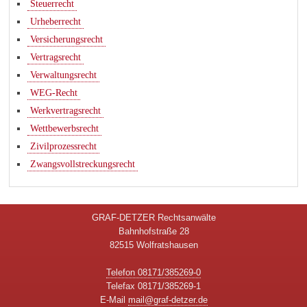
Steuerrecht
Urheberrecht
Versicherungsrecht
Vertragsrecht
Verwaltungsrecht
WEG-Recht
Werkvertragsrecht
Wettbewerbsrecht
Zivilprozessrecht
Zwangsvollstreckungsrecht
GRAF-DETZER Rechtsanwälte
Bahnhofstraße 28
82515 Wolfratshausen
Telefon 08171/385269-0
Telefax 08171/385269-1
E-Mail
mail@graf-detzer.de