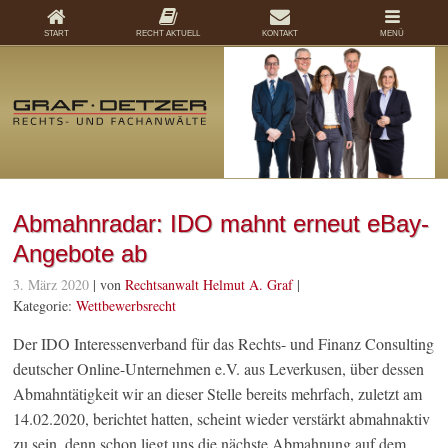
START
RECHT AKTUELL
KONTAKT
MENÜ
Abmahnradar: IDO mahnt erneut eBay-
Angebote ab
3. März 2020
| von
Rechtsanwalt Helmut A. Graf
|
Kategorie:
Wettbewerbsrecht
Der IDO Interessenverband für das Rechts- und Finanz Consulting
deutscher Online-Unternehmen e.V. aus Leverkusen, über dessen
Abmahntätigkeit wir an dieser Stelle bereits mehrfach, zuletzt am
14.02.2020, berichtet hatten, scheint wieder verstärkt abmahnaktiv
zu sein, denn schon liegt uns die nächste Abmahnung auf dem