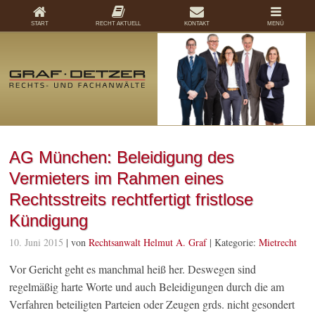
START
RECHT AKTUELL
KONTAKT
MENÜ
AG München: Beleidigung des
Vermieters im Rahmen eines
Rechtsstreits rechtfertigt fristlose
Kündigung
10. Juni 2015
| von
Rechtsanwalt Helmut A. Graf
|
Kategorie:
Mietrecht
Vor Gericht geht es manchmal heiß her. Deswegen sind
regelmäßig harte Worte und auch Beleidigungen durch die am
Verfahren beteiligten Parteien oder Zeugen grds. nicht gesondert