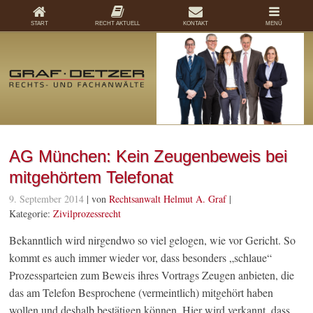
START
RECHT AKTUELL
KONTAKT
MENÜ
AG München: Kein Zeugenbeweis bei
mitgehörtem Telefonat
9. September 2014
| von
Rechtsanwalt Helmut A. Graf
|
Kategorie:
Zivilprozessrecht
Bekanntlich wird nirgendwo so viel gelogen, wie vor Gericht. So
kommt es auch immer wieder vor, dass besonders „schlaue“
Prozessparteien zum Beweis ihres Vortrags Zeugen anbieten, die
das am Telefon Besprochene (vermeintlich) mitgehört haben
wollen und deshalb bestätigen können. Hier wird verkannt, dass