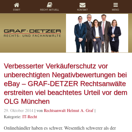
START
RECHT AKTUELL
KONTAKT
MENÜ
Verbesserter Verkäuferschutz vor
unberechtigten Negativbewertungen bei
eBay – GRAF-DETZER Rechtsanwälte
erstreiten viel beachtetes Urteil vor dem
OLG München
29. Oktober 2014
| von
Rechtsanwalt Helmut A. Graf
|
Kategorie:
IT-Recht
Onlinehändler haben es schwer. Wesentlich schwerer als der