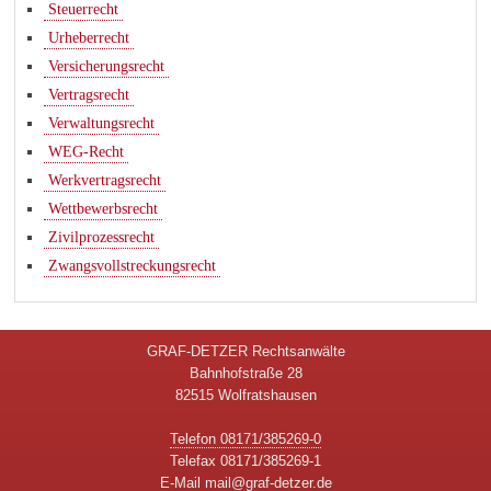
Steuerrecht
Urheberrecht
Versicherungsrecht
Vertragsrecht
Verwaltungsrecht
WEG-Recht
Werkvertragsrecht
Wettbewerbsrecht
Zivilprozessrecht
Zwangsvollstreckungsrecht
GRAF-DETZER Rechtsanwälte
Bahnhofstraße 28
82515 Wolfratshausen
Telefon 08171/385269-0
Telefax 08171/385269-1
E-Mail
mail@graf-detzer.de