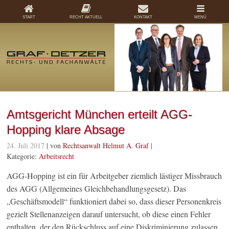
START
RECHT AKTUELL
KONTAKT
MENÜ
Amtsgericht München erteilt AGG-
Hopping klare Absage
24. Juli 2017
| von
Rechtsanwalt Helmut A. Graf
|
Kategorie:
Arbeitsrecht
AGG-Hopping ist ein für Arbeitgeber ziemlich lästiger Missbrauch
des AGG (Allgemeines Gleichbehandlungsgesetz). Das
„Geschäftsmodell“ funktioniert dabei so, dass dieser Personenkreis
gezielt Stellenanzeigen darauf untersucht, ob diese einen Fehler
enthalten, der den Rückschluss auf eine Diskriminierung zulassen