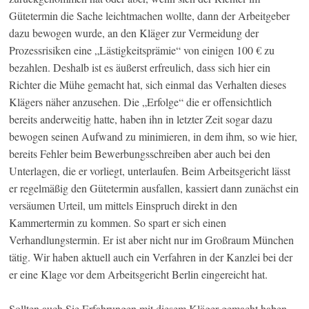
Gütetermin die Sache leichtmachen wollte, dann der Arbeitgeber
dazu bewogen wurde, an den Kläger zur Vermeidung der
Prozessrisiken eine „Lästigkeitsprämie“ von einigen 100 € zu
bezahlen. Deshalb ist es äußerst erfreulich, dass sich hier ein
Richter die Mühe gemacht hat, sich einmal das Verhalten dieses
Klägers näher anzusehen. Die „Erfolge“ die er offensichtlich
bereits anderweitig hatte, haben ihn in letzter Zeit sogar dazu
bewogen seinen Aufwand zu minimieren, in dem ihm, so wie hier,
bereits Fehler beim Bewerbungsschreiben aber auch bei den
Unterlagen, die er vorliegt, unterlaufen. Beim Arbeitsgericht lässt
er regelmäßig den Gütetermin ausfallen, kassiert dann zunächst ein
versäumen Urteil, um mittels Einspruch direkt in den
Kammertermin zu kommen. So spart er sich einen
Verhandlungstermin. Er ist aber nicht nur im Großraum München
tätig. Wir haben aktuell auch ein Verfahren in der Kanzlei bei der
er eine Klage vor dem Arbeitsgericht Berlin eingereicht hat.
Sollten auch Sie Erfahrungen mit diesem Kläger gemacht haben,