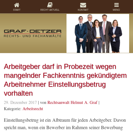
START
RECHT AKTUELL
KONTAKT
MENÜ
Arbeitgeber darf in Probezeit wegen
mangelnder Fachkenntnis gekündigtem
Arbeitnehmer Einstellungsbetrug
vorhalten
29. Dezember 2017
| von
Rechtsanwalt Helmut A. Graf
|
Kategorie:
Arbeitsrecht
Einstellungsbetrug ist ein Albtraum für jeden Arbeitgeber. Davon
spricht man, wenn ein Bewerber im Rahmen seiner Bewerbung