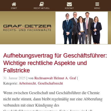
START
RECHT AKTUELL
KONTAKT
MENÜ
Aufhebungsvertrag für Geschäftsführer:
Wichtige rechtliche Aspekte und
Fallstricke
31. Januar 2025
| von
Rechtsanwalt Helmut A. Graf
|
Kategorie:
Arbeitsrecht
,
Gesellschaftsrecht
Wenn zwischen Gesellschaft und Geschäftsführer die Chemie
nicht mehr stimmt, dann bleibt regelmäßig nur eine Abberufung
verbunden mit einer Kündigung des