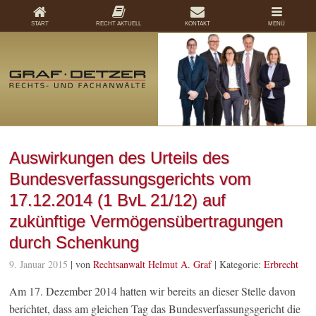
START
RECHT AKTUELL
KONTAKT
MENÜ
Auswirkungen des Urteils des
Bundesverfassungsgerichts vom
17.12.2014 (1 BvL 21/12) auf
zukünftige Vermögensübertragungen
durch Schenkung
9. Januar 2015
| von
Rechtsanwalt Helmut A. Graf
|
Kategorie:
Erbrecht
Am 17. Dezember 2014 hatten wir bereits an dieser Stelle davon
berichtet, dass am gleichen Tag das Bundesverfassungsgericht die