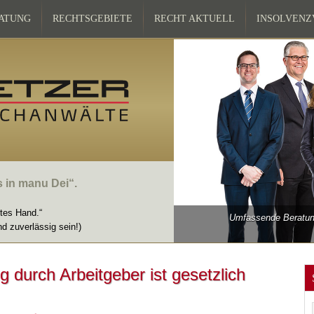
ATUNG
RECHTSGEBIETE
RECHT AKTUELL
INSOLVEN
s in manu Dei“.
ttes Hand.“
Umfassende Beratung
nd zuverlässig sein!)
 durch Arbeitgeber ist gesetzlich