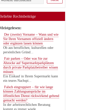
Beliebte Rechtsbeiträge
Meistgelesen:
Der (zweite) Vorname – Wann und wie
Sie Ihren Vornamen offiziell ändern
oder ergänzen lassen können
Ob aus beruflichen, kulturellen oder
persönlichen Gründ...
Fair parken – Oder was Sie zur
Abzocke auf Supermarktparkplätzen
durch private Parkplatzbetreiber wissen
müssen
Ein Einkauf in Ihrem Supermarkt kann
ein teures Nachspi...
Falsch eingruppiert – für wie lange
können Zahlungsansprüche im
öffentlichen Dienst rückwirkend geltend
gemacht werden?
In der arbeitsrechtlichen Beratung
kommt es immer wiede...