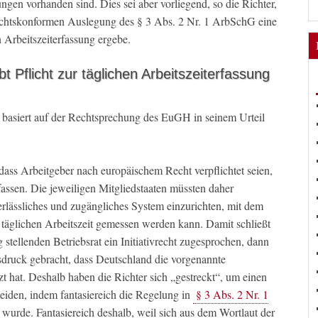
ungen vorhanden sind. Dies sei aber vorliegend, so die Richter,
nsrechtskonformen Auslegung des § 3 Abs. 2 Nr. 1 ArbSchG eine
n Arbeitszeiterfassung ergebe.
Pflicht zur täglichen Arbeitszeiterfassung
siert auf der Rechtsprechung des EuGH in seinem Urteil
dass Arbeitgeber nach europäischem Recht verpflichtet seien,
fassen. Die jeweiligen Mitgliedstaaten müssten daher
verlässliches und zugängliches System einzurichten, mit dem
 täglichen Arbeitszeit gemessen werden kann. Damit schließt
stellenden Betriebsrat ein Initiativrecht zugesprochen, dann
druck gebracht, dass Deutschland die vorgenannte
hat. Deshalb haben die Richter sich „gestreckt“, um einen
den, indem fantasiereich die Regelung in
§ 3 Abs. 2 Nr. 1
wurde. Fantasiereich deshalb, weil sich aus dem Wortlaut der