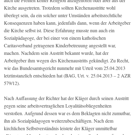
auch die Freiheit keiner Religion anzugehören oder aber aus der
Kirche ausgetreten. Trotzdem sollten Kirchenaustritte wohl
überlegt sein, da ein solcher unter Umständen arbeitsrechtliche
Konsequenzen haben kann, jedenfalls dann, wenn der Arbeitgeber
die Kirche selbst ist. Diese Erfahrung musste nun auch ein
Sozialpädagoge, der bei einer von einem katholischen
Caritasverband getragenen Kinderbetreuung angestellt war,
machen. Nachdem sein Austritt bekannt wurde, hat der
Arbeitgeber ihm wegen des Kirchenaustritts gekündigt. Zu Recht,
wie das Bundesamtsgericht nunmehr mit Urteil vom 25.04.2013
letztinstanzlich entschieden hat (BAG, Urt. v. 25.04.2013 – 2 AZR
579/12).
Nach Auffassung der Richter hat der Kläger durch seinen Austritt
gegen seine arbeitsvertraglichen Loyalitätsobliegenheiten
verstoßen. Aufgrund dessen war es dem Beklagten nicht zumutbar,
ihn als Sozialpädagogen weiterzubeschäftigen. Nach dem
kirchlichen Selbstverständnis leistete der Kläger unmittelbar