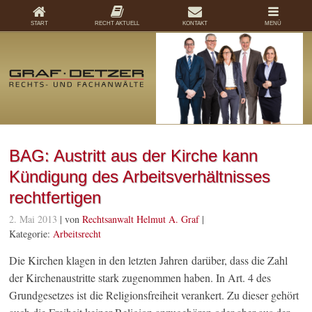
START
RECHT AKTUELL
KONTAKT
MENÜ
BAG: Austritt aus der Kirche kann
Kündigung des Arbeitsverhältnisses
rechtfertigen
2. Mai 2013
| von
Rechtsanwalt Helmut A. Graf
|
Kategorie:
Arbeitsrecht
Die Kirchen klagen in den letzten Jahren darüber, dass die Zahl
der Kirchenaustritte stark zugenommen haben. In Art. 4 des
Grundgesetzes ist die Religionsfreiheit verankert. Zu dieser gehört