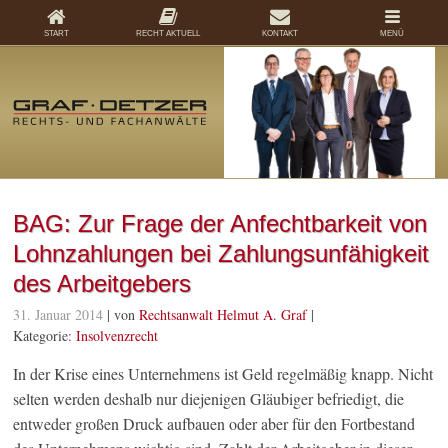
START
RECHT AKTUELL
KONTAKT
MENÜ
BAG: Zur Frage der Anfechtbarkeit von
Lohnzahlungen bei Zahlungsunfähigkeit
des Arbeitgebers
31. Januar 2014
| von
Rechtsanwalt Helmut A. Graf
|
Kategorie:
Insolvenzrecht
In der Krise eines Unternehmens ist Geld regelmäßig knapp. Nicht
selten werden deshalb nur diejenigen Gläubiger befriedigt, die
entweder großen Druck aufbauen oder aber für den Fortbestand