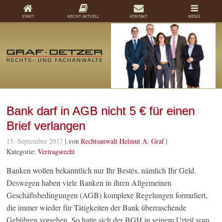
START
RECHT AKTUELL
KONTAKT
MENÜ
Bank darf in AGB nicht 5 € für einen
Brief verlangen
15. September 2017
| von
Rechtsanwalt Helmut A. Graf
|
Kategorie:
Vertragsrecht
Banken wollen bekanntlich nur Ihr Bestes, nämlich Ihr Geld.
Deswegen haben viele Banken in ihren Allgemeinen
Geschäftsbedingungen (AGB) komplexe Regelungen formuliert,
die immer wieder für Tätigkeiten der Bank überraschende
Gebühren vorsehen. So hatte sich der BGH in seinem Urteil vom