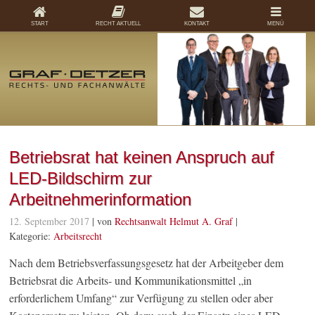
START
RECHT AKTUELL
KONTAKT
MENÜ
Betriebsrat hat keinen Anspruch auf
LED-Bildschirm zur
Arbeitnehmerinformation
12. September 2017
| von
Rechtsanwalt Helmut A. Graf
|
Kategorie:
Arbeitsrecht
Nach dem Betriebsverfassungsgesetz hat der Arbeitgeber dem
Betriebsrat die Arbeits- und Kommunikationsmittel „in
erforderlichem Umfang“ zur Verfügung zu stellen oder aber