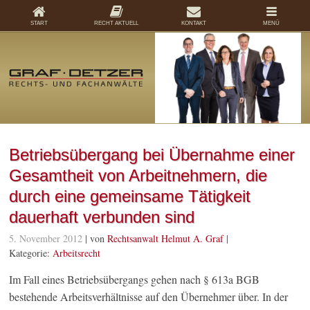
START
RECHT AKTUELL
KONTAKT
MENÜ
Betriebsübergang bei Übernahme einer
Gesamtheit von Arbeitnehmern, die
durch eine gemeinsame Tätigkeit
dauerhaft verbunden sind
5. November 2012
| von
Rechtsanwalt Helmut A. Graf
|
Kategorie:
Arbeitsrecht
Im Fall eines Betriebsübergangs gehen nach § 613a BGB
bestehende Arbeitsverhältnisse auf den Übernehmer über. In der