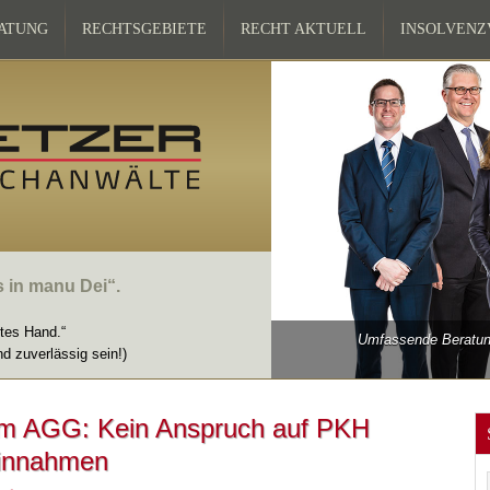
ATUNG
RECHTSGEBIETE
RECHT AKTUELL
INSOLVEN
s in manu Dei“.
ttes Hand.“
Umfassende Beratung
nd zuverlässig sein!)
m AGG: Kein Anspruch auf PKH
Einnahmen