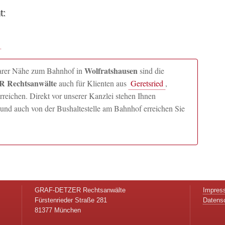
t:
Wolfratshausen
lbarer Nähe zum Bahnhof in
sind die
 Rechtsanwälte
auch für Klienten aus
Geretsried
,
ichen. Direkt vor unserer Kanzlei stehen Ihnen
und auch von der Bushaltestelle am Bahnhof erreichen Sie
GRAF-DETZER Rechtsanwälte
Impres
Fürstenrieder Straße 281
Datens
81377 München