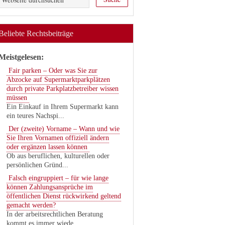
Beliebte Rechtsbeiträge
Meistgelesen:
Fair parken – Oder was Sie zur
Abzocke auf Supermarktparkplätzen
durch private Parkplatzbetreiber wissen
müssen
Ein Einkauf in Ihrem Supermarkt kann
ein teures Nachspi...
Der (zweite) Vorname – Wann und wie
Sie Ihren Vornamen offiziell ändern
oder ergänzen lassen können
Ob aus beruflichen, kulturellen oder
persönlichen Gründ...
Falsch eingruppiert – für wie lange
können Zahlungsansprüche im
öffentlichen Dienst rückwirkend geltend
gemacht werden?
In der arbeitsrechtlichen Beratung
kommt es immer wiede...