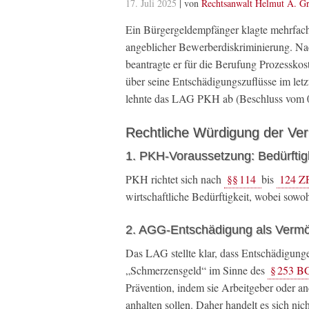
17. Juli 2025
| von
Rechtsanwalt Helmut A. Gr
Ein Bürgergeldempfänger klagte mehrfac
angeblicher Bewerberdiskriminierung. Na
beantragte er für die Berufung Prozessko
über seine Entschädigungszuflüsse im letz
lehnte das LAG PKH ab (Beschluss vom 0
Rechtliche Würdigung der V
1. PKH-Voraussetzung: Bedürftig
PKH richtet sich nach
§§ 114
bis
124 Z
wirtschaftliche Bedürftigkeit, wobei sow
2. AGG-Entschädigung als Verm
Das LAG stellte klar, dass Entschädigun
„Schmerzensgeld“ im Sinne des
§ 253 
Prävention, indem sie Arbeitgeber oder an
anhalten sollen. Daher handelt es sich n