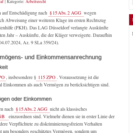
af
|
Kategorie:
Arbeitsrecht
h auf Entschädigung nach
§ 15 Abs. 2 AGG
wegen
ch Abweisung einer weiteren Klage im ersten Rechtszug
stenhilfe (PKH). Das LAG Düsseldorf verlangte Auskünfte
ten Jahr – Auskünfte, die der Kläger verweigerte. Daraufhin
4.07.2024, Az. 9 SLa 359/24).
ermögens- und Einkommensanrechnung
keit
PO
, insbesondere §
115 ZPO
. Voraussetzung ist die
ohl Einkommen als auch Vermögen zu berücksichtigen sind.
ögen oder Einkommen
gen nach
§ 15 Abs. 2 AGG
nicht als klassisches
BGB
einzuordnen sind. Vielmehr dienen sie in erster Linie der
dere Verpflichtete zu diskriminierungsfreiem Verhalten
icht um besonders geschütztes Vermögen, sondern um