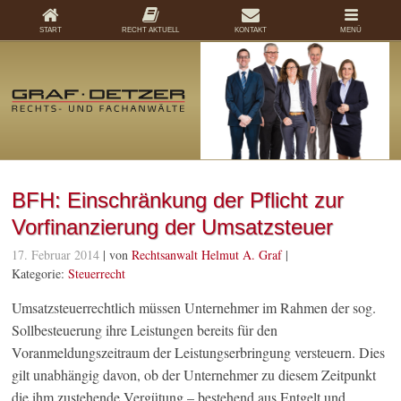
START
RECHT AKTUELL
KONTAKT
MENÜ
BFH: Einschränkung der Pflicht zur
Vorfinanzierung der Umsatzsteuer
17. Februar 2014
| von
Rechtsanwalt Helmut A. Graf
|
Kategorie:
Steuerrecht
Umsatzsteuerrechtlich müssen Unternehmer im Rahmen der sog.
Sollbesteuerung ihre Leistungen bereits für den
Voranmeldungszeitraum der Leistungserbringung versteuern. Dies
gilt unabhängig davon, ob der Unternehmer zu diesem Zeitpunkt
die ihm zustehende Vergütung – bestehend aus Entgelt und