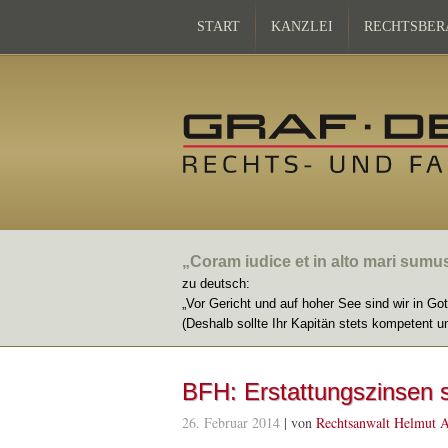
START
KANZLEI
RECHTSBER
„Coram iudice et in alto mari sumu
zu deutsch:
„Vor Gericht und auf hoher See sind wir in Go
(Deshalb sollte Ihr Kapitän stets kompetent u
BFH: Erstattungs­zinsen s
26. Februar 2014
| von
Rechtsanwalt Helmut A