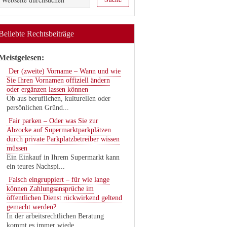
Beliebte Rechtsbeiträge
Meistgelesen:
Der (zweite) Vorname – Wann und wie
Sie Ihren Vornamen offiziell ändern
oder ergänzen lassen können
Ob aus beruflichen, kulturellen oder
persönlichen Gründ...
Fair parken – Oder was Sie zur
Abzocke auf Supermarktparkplätzen
durch private Parkplatzbetreiber wissen
müssen
Ein Einkauf in Ihrem Supermarkt kann
ein teures Nachspi...
Falsch eingruppiert – für wie lange
können Zahlungsansprüche im
öffentlichen Dienst rückwirkend geltend
gemacht werden?
In der arbeitsrechtlichen Beratung
kommt es immer wiede...