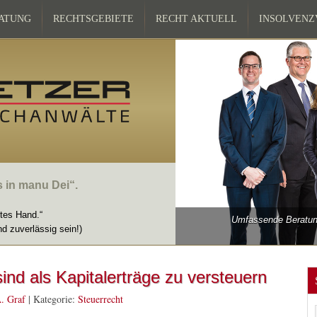
ATUNG
RECHTSGEBIETE
RECHT AKTUELL
INSOLVEN
s in manu Dei“.
ttes Hand.“
Umfassende Beratung
nd zuverlässig sein!)
ind als Kapitalerträge zu versteuern
. Graf
|
Kategorie:
Steuerrecht