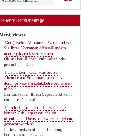
Beliebte Rechtsbeiträge
Meistgelesen:
Der (zweite) Vorname – Wann und wie
Sie Ihren Vornamen offiziell ändern
oder ergänzen lassen können
Ob aus beruflichen, kulturellen oder
persönlichen Gründ...
Fair parken – Oder was Sie zur
Abzocke auf Supermarktparkplätzen
durch private Parkplatzbetreiber wissen
müssen
Ein Einkauf in Ihrem Supermarkt kann
ein teures Nachspi...
Falsch eingruppiert – für wie lange
können Zahlungsansprüche im
öffentlichen Dienst rückwirkend geltend
gemacht werden?
In der arbeitsrechtlichen Beratung
kommt es immer wiede...