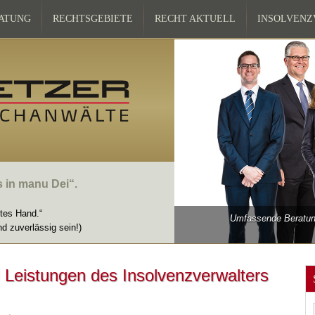
ATUNG
RECHTSGEBIETE
RECHT AKTUELL
INSOLVEN
s in manu Dei“.
ttes Hand.“
Umfassende Beratung
nd zuverlässig sein!)
 Leistungen des Insolvenzverwalters