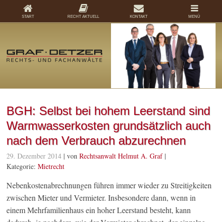
START
RECHT AKTUELL
KONTAKT
MENÜ
BGH: Selbst bei hohem Leerstand sind
Warmwasserkosten grundsätzlich auch
nach dem Verbrauch abzurechnen
29. Dezember 2014
| von
Rechtsanwalt Helmut A. Graf
|
Kategorie:
Mietrecht
Nebenkostenabrechnungen führen immer wieder zu Streitigkeiten
zwischen Mieter und Vermieter. Insbesondere dann, wenn in
einem Mehrfamilienhaus ein hoher Leerstand besteht, kann