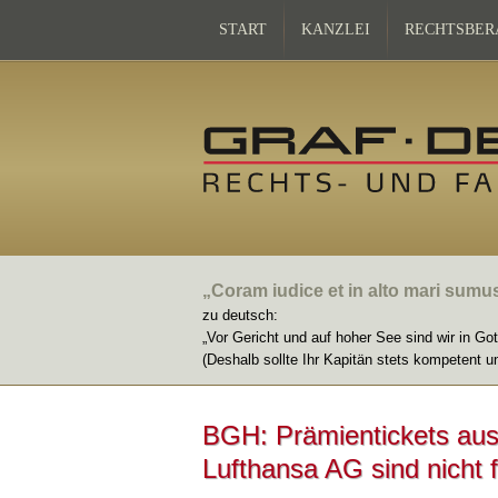
START
KANZLEI
RECHTSBER
„Coram iudice et in alto mari sumu
zu deutsch:
„Vor Gericht und auf hoher See sind wir in Go
(Deshalb sollte Ihr Kapitän stets kompetent u
BGH: Prämientickets au
Lufthansa AG sind nicht f