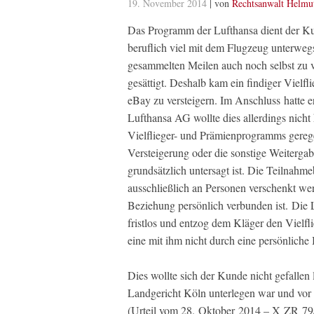
19. November 2014
| von
Rechtsanwalt Helmu
Das Programm der Lufthansa dient der Kun
beruflich viel mit dem Flugzeug unterwegs i
gesammelten Meilen auch noch selbst zu v
gesättigt. Deshalb kam ein findiger Vielflie
eBay zu versteigern. Im Anschluss hatte 
Lufthansa AG wollte dies allerdings nich
Vielflieger- und Prämienprogramms geregel
Versteigerung oder die sonstige Weiterga
grundsätzlich untersagt ist. Die Teilnah
ausschließlich an Personen verschenkt we
Beziehung persönlich verbunden ist. Die 
fristlos und entzog dem Kläger den Vielfl
eine mit ihm nicht durch eine persönlich
Dies wollte sich der Kunde nicht gefalle
Landgericht Köln unterlegen war und vor 
(Urteil vom 28. Oktober 2014 – X ZR 79/1