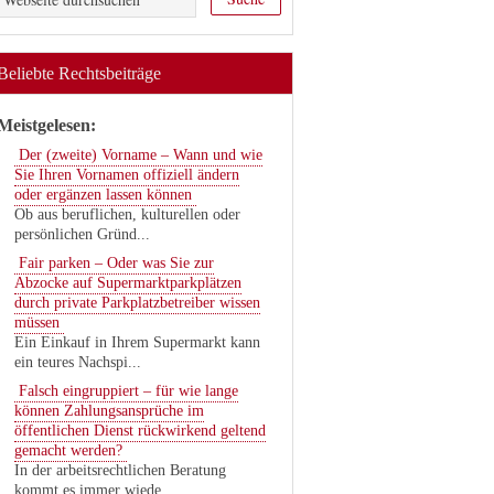
Beliebte Rechtsbeiträge
Meistgelesen:
Der (zweite) Vorname – Wann und wie
Sie Ihren Vornamen offiziell ändern
oder ergänzen lassen können
Ob aus beruflichen, kulturellen oder
persönlichen Gründ...
Fair parken – Oder was Sie zur
Abzocke auf Supermarktparkplätzen
durch private Parkplatzbetreiber wissen
müssen
Ein Einkauf in Ihrem Supermarkt kann
ein teures Nachspi...
Falsch eingruppiert – für wie lange
können Zahlungsansprüche im
öffentlichen Dienst rückwirkend geltend
gemacht werden?
In der arbeitsrechtlichen Beratung
kommt es immer wiede...