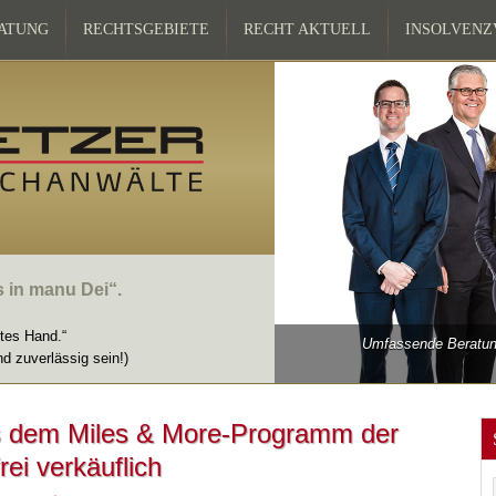
ATUNG
RECHTSGEBIETE
RECHT AKTUELL
INSOLVEN
s in manu Dei“.
ttes Hand.“
Umfassende Beratung
nd zuverlässig sein!)
s dem Miles & More-Programm der
rei verkäuflich