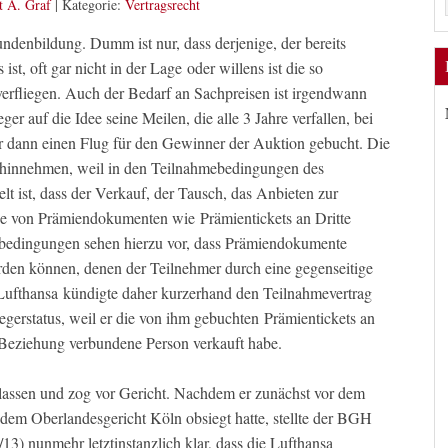
t A. Graf
|
Kategorie:
Vertragsrecht
denbildung. Dumm ist nur, dass derjenige, der bereits
st, oft gar nicht in der Lage oder willens ist die so
erfliegen. Auch der Bedarf an Sachpreisen ist irgendwann
ger auf die Idee seine Meilen, die alle 3 Jahre verfallen, bei
er dann einen Flug für den Gewinner der Auktion gebucht. Die
t hinnehmen, weil in den Teilnahmebedingungen des
t ist, dass der Verkauf, der Tausch, das Anbieten zur
be von Prämiendokumenten wie Prämientickets an Dritte
mebedingungen sehen hierzu vor, dass Prämiendokumente
rden können, denen der Teilnehmer durch eine gegenseitige
Lufthansa kündigte daher kurzerhand den Teilnahmevertrag
iegerstatus, weil er die von ihm gebuchten Prämientickets an
e Beziehung verbundene Person verkauft habe.
n lassen und zog vor Gericht. Nachdem er zunächst vor dem
dem Oberlandesgericht Köln obsiegt hatte, stellte der BGH
3) nunmehr letztinstanzlich klar, dass die Lufthansa