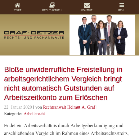
START
RECHT AKTUELL
KONTAKT
MENÜ
Bloße unwiderrufliche Freistellung in
arbeitsgerichtlichem Vergleich bringt
nicht automatisch Gutstunden auf
Arbeitszeitkonto zum Erlöschen
22. Januar 2020
| von
Rechtsanwalt Helmut A. Graf
|
Kategorie:
Arbeitsrecht
Endet ein Arbeitsverhältnis durch Arbeitgeberkündigung und
anschließenden Vergleich im Rahmen eines Arbeitsrechtsstreits,