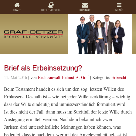
START
RECHT AKTUELL
KONTAKT
MENÜ
Brief als Erbeinsetzung?
11. Mai 2016
| von
Rechtsanwalt Helmut A. Graf
|
Kategorie:
Erbrecht
Beim Testament handelt es sich um den sog. letzten Willen des
Erblassers. Deshalb ist – wie bei jeder Willenserklärung – wichtig,
dass der Wille eindeutig und unmissverständlich formuliert wird.
Ist dies nicht der Fall, dann muss im Streitfall der letzte Wille durch
Auslegung ermittelt werden. Nachdem bekanntlich zwei
Juristen drei unterschiedliche Meinungen haben können, was
bedeutet, dass je nachdem, wer mit der Angelegenheit befasst ist,