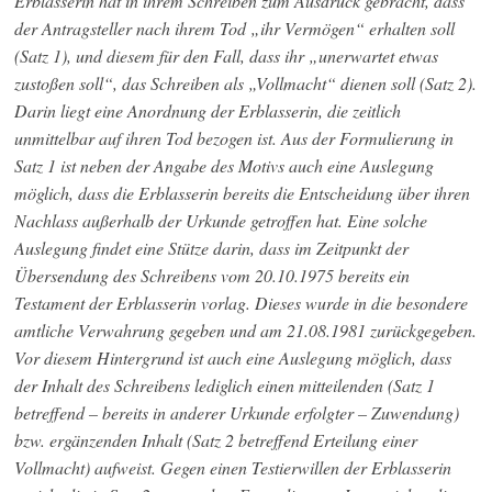
Erblasserin hat in ihrem Schreiben zum Ausdruck gebracht, dass
der Antragsteller nach ihrem Tod „ihr Vermögen“ erhalten soll
(Satz 1), und diesem für den Fall, dass ihr „unerwartet etwas
zustoßen soll“, das Schreiben als „Vollmacht“ dienen soll (Satz 2).
Darin liegt eine Anordnung der Erblasserin, die zeitlich
unmittelbar auf ihren Tod bezogen ist. Aus der Formulierung in
Satz 1 ist neben der Angabe des Motivs auch eine Auslegung
möglich, dass die Erblasserin bereits die Entscheidung über ihren
Nachlass außerhalb der Urkunde getroffen hat. Eine solche
Auslegung findet eine Stütze darin, dass im Zeitpunkt der
Übersendung des Schreibens vom 20.10.1975 bereits ein
Testament der Erblasserin vorlag. Dieses wurde in die besondere
amtliche Verwahrung gegeben und am 21.08.1981 zurückgegeben.
Vor diesem Hintergrund ist auch eine Auslegung möglich, dass
der Inhalt des Schreibens lediglich einen mitteilenden (Satz 1
betreffend – bereits in anderer Urkunde erfolgter – Zuwendung)
bzw. ergänzenden Inhalt (Satz 2 betreffend Erteilung einer
Vollmacht) aufweist. Gegen einen Testierwillen der Erblasserin