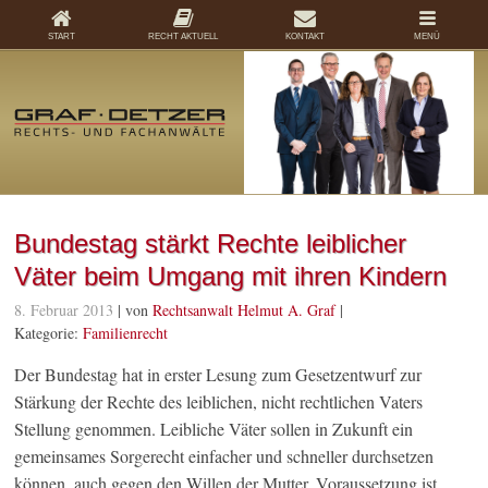
START
RECHT AKTUELL
KONTAKT
MENÜ
Bundestag stärkt Rechte leiblicher
Väter beim Umgang mit ihren Kindern
8. Februar 2013
| von
Rechtsanwalt Helmut A. Graf
|
Kategorie:
Familienrecht
Der Bundestag hat in erster Lesung zum Gesetzentwurf zur
Stärkung der Rechte des leiblichen, nicht rechtlichen Vaters
Stellung genommen. Leibliche Väter sollen in Zukunft ein
gemeinsames Sorgerecht einfacher und schneller durchsetzen
können, auch gegen den Willen der Mutter. Voraussetzung ist