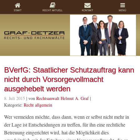
START
RECHT AKTUELL
KONTAKT
MENÜ
BVerfG: Staatlicher Schutzauftrag kann
nicht durch Vorsorgevollmacht
ausgehebelt werden
8. Juli 2015
| von
Rechtsanwalt Helmut A. Graf
|
Kategorie:
Recht allgemein
Wer vermeiden möchte, dass dann, wenn er selbst nicht mehr in
der Lage ist Entscheidungen zu treffen, für ihn eine rechtliche
Betreuung eingerichtet wird, hat die Möglichkeit dies