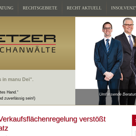
ATUNG
RECHTSGEBIETE
RECHT AKTUELL
INSOLVEN
s in manu Dei“.
ttes Hand.“
Umfassende Beratung
nd zuverlässig sein!)
Verkaufsflächenregelung verstößt
atz