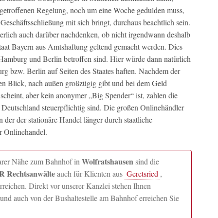
u getroffenen Regelung, noch um eine Woche gedulden muss,
Geschäftsschließung mit sich bringt, durchaus beachtlich sein.
rlich auch darüber nachdenken, ob nicht irgendwann deshalb
taat Bayern aus Amtshaftung geltend gemacht werden. Dies
 Hamburg und Berlin betroffen sind. Hier würde dann natürlich
urg bzw. Berlin auf Seiten des Staates haften. Nachdem der
ersten Blick, nach außen großzügig gibt und bei dem Geld
 scheint, aber kein anonymer „Big Spender“ ist, zahlen die
n Deutschland steuerpflichtig sind. Die großen Onlinehändler
 der der stationäre Handel länger durch staatliche
r Onlinehandel.
Wolfratshausen
lbarer Nähe zum Bahnhof in
sind die
 Rechtsanwälte
auch für Klienten aus
Geretsried
,
ichen. Direkt vor unserer Kanzlei stehen Ihnen
und auch von der Bushaltestelle am Bahnhof erreichen Sie