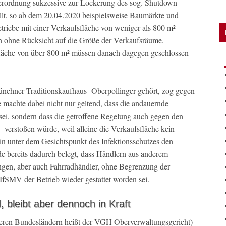
rordnung sukzessive zur Lockerung des sog. Shutdown
ellt, so ab dem 20.04.2020 beispielsweise Baumärkte und
triebe mit einer Verkaufsfläche von weniger als 800 m²
 ohne Rücksicht auf die Größe der Verkaufsräume.
sfläche von über 800 m² müssen danach dagegen geschlossen
chner Traditionskaufhaus Oberpollinger gehört, zog gegen
e machte dabei nicht nur geltend, dass die andauernde
sei, sondern dass die getroffene Regelung auch gegen den
G
verstoßen würde, weil alleine die Verkaufsfläche kein
rhin unter dem Gesichtspunkt des Infektionsschutzes den
de bereits dadurch belegt, dass Händlern aus anderem
gen, aber auch Fahrradhändler, ohne Begrenzung der
IfSMV der Betrieb wieder gestattet worden sei.
, bleibt aber dennoch in Kraft
eren Bundesländern heißt der VGH Oberverwaltungsgericht)