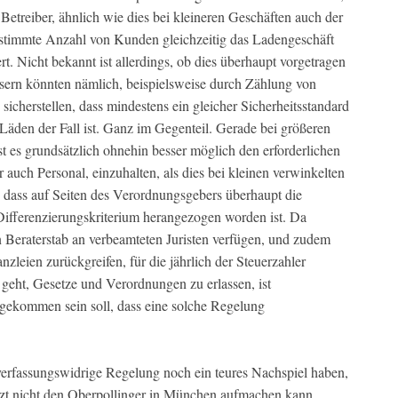
 Betreiber, ähnlich wie dies bei kleineren Geschäften auch der
e bestimmte Anzahl von Kunden gleichzeitig das Ladengeschäft
ert. Nicht bekannt ist allerdings, ob dies überhaupt vorgetragen
sern könnten nämlich, beispielsweise durch Zählung von
icherstellen, dass mindestens ein gleicher Sicherheitsstandard
 Läden der Fall ist. Ganz im Gegenteil. Gerade bei größeren
t es grundsätzlich ohnehin besser möglich den erforderlichen
auch Personal, einzuhalten, als dies bei kleinen verwinkelten
ch, dass auf Seiten des Verordnungsgebers überhaupt die
Differenzierungskriterium herangezogen worden ist. Da
n Beraterstab an verbeamteten Juristen verfügen, und zudem
zleien zurückgreifen, für die jährlich der Steuerzahler
eht, Gesetze und Verordnungen zu erlassen, ist
 gekommen sein soll, dass eine solche Regelung
erfassungswidrige Regelung noch ein teures Nachspiel haben,
t nicht den Oberpollinger in München aufmachen kann,