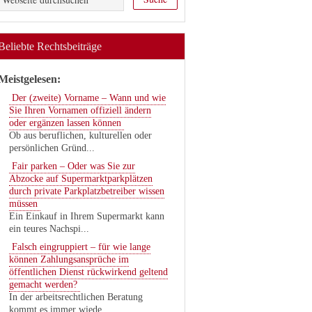
Beliebte Rechtsbeiträge
Meistgelesen:
Der (zweite) Vorname – Wann und wie
Sie Ihren Vornamen offiziell ändern
oder ergänzen lassen können
Ob aus beruflichen, kulturellen oder
persönlichen Gründ...
Fair parken – Oder was Sie zur
Abzocke auf Supermarktparkplätzen
durch private Parkplatzbetreiber wissen
müssen
Ein Einkauf in Ihrem Supermarkt kann
ein teures Nachspi...
Falsch eingruppiert – für wie lange
können Zahlungsansprüche im
öffentlichen Dienst rückwirkend geltend
gemacht werden?
In der arbeitsrechtlichen Beratung
kommt es immer wiede...