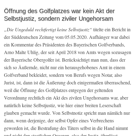
Öffnung des Golfplatzes war kein Akt der
Selbstjustiz, sondern ziviler Ungehorsam
„Die Ungeduld rechtfertigt keine Selbstjustiz“
titelte ein Bericht in
der Süddeutschen Zeitung vom 05.05.2020. Aufhänger war dabei
ein Kommentar des Präsidenten des Bayerischen Golfverbands,
Arno Malte Uhlig, der seit April 2018 von Amts wegen sozusagen
der Bayerische Obergolfer ist. Berücksichtigt man nun, dass der
sich so Äußernde, nicht nur ein herausgehobenes Amt in einem
Golfverband bekleidet, sondern von Berufs wegen Notar, also
Jurist, ist, dann ist die Äußerung doch einigermaßen überraschend,
weil die Öffnung des Golfplatzes entgegen der geltenden
Verordnung rechtlich ein Akt des zivilen Ungehorsams war, aber
natürlich keine Selbstjustiz, wie hier einer breiten Leserschaft
glauben gemacht wurde. Von Selbstnotiz spricht man nämlich nur
dann, wenn derjenige, der selbst Opfer eines Verbrechens
geworden ist, die Bestrafung des Täters selbst in die Hand nimmt
und nicht den staatlichen Organen, also der Justiz, überlässt.