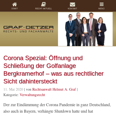
START
RECHT AKTUELL
KONTAKT
MENÜ
Corona Spezial: Öffnung und
Schließung der Golfanlage
Bergkramerhof – was aus rechtlicher
Sicht dahintersteckt
11. Mai 2020
| von
Rechtsanwalt Helmut A. Graf
|
Kategorie:
Verwaltungsrecht
Der zur Eindämmung der Corona Pandemie in ganz Deutschland,
also auch in Bayern, verhängte Shutdown hatte und hat