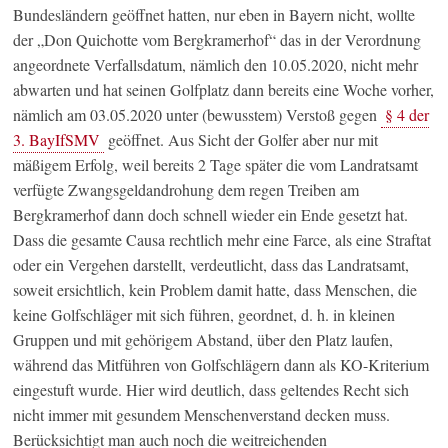
Bundesländern geöffnet hatten, nur eben in Bayern nicht, wollte
der „Don Quichotte vom Bergkramerhof“ das in der Verordnung
angeordnete Verfallsdatum, nämlich den 10.05.2020, nicht mehr
abwarten und hat seinen Golfplatz dann bereits eine Woche vorher,
nämlich am 03.05.2020 unter (bewusstem) Verstoß gegen
§ 4 der
3. BayIfSMV
geöffnet. Aus Sicht der Golfer aber nur mit
mäßigem Erfolg, weil bereits 2 Tage später die vom Landratsamt
verfügte Zwangsgeldandrohung dem regen Treiben am
Bergkramerhof dann doch schnell wieder ein Ende gesetzt hat.
Dass die gesamte Causa rechtlich mehr eine Farce, als eine Straftat
oder ein Vergehen darstellt, verdeutlicht, dass das Landratsamt,
soweit ersichtlich, kein Problem damit hatte, dass Menschen, die
keine Golfschläger mit sich führen, geordnet, d. h. in kleinen
Gruppen und mit gehörigem Abstand, über den Platz laufen,
während das Mitführen von Golfschlägern dann als KO-Kriterium
eingestuft wurde. Hier wird deutlich, dass geltendes Recht sich
nicht immer mit gesundem Menschenverstand decken muss.
Berücksichtigt man auch noch die weitreichenden