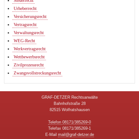
Steuerrecht
Urheberrecht
Versicherungsrecht
Vertragsrecht
Verwaltungsrecht
WEG-Recht
Werkvertragsrecht
Wettbewerbsrecht
Zivilprozessrecht
Zwangsvollstreckungsrecht
GRAF-DETZER Rechtsanwälte
Bahnhofstraße 28
82515 Wolfratshausen
Telefon 08171/385269-0
Telefax 08171/385269-1
E-Mail
mail@graf-detzer.de