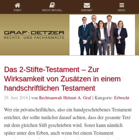
START
RECHT AKTUELL
KONTAKT
MENÜ
Das 2-Stifte-Testament – Zur
Wirksamkeit von Zusätzen in einem
handschriftlichen Testament
29. Juni 2018
| von
Rechtsanwalt Helmut A. Graf
|
Kategorie:
Erbrecht
Wer ein privatschriftliches, also ein handgeschriebenes Testament
errichtet, der sollte tunlichst darauf achten, dass der gesamte Text
mit dem gleichen Stift geschrieben wird. Sonst kann nämlich
später unter den Erben, auch wenn bei einem Testament