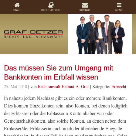
START
RECHT AKTUELL
KONTAKT
MENÜ
Das müssen Sie zum Umgang mit
Bankkonten im Erbfall wissen
25. Mai 2018
| von
Rechtsanwalt Helmut A. Graf
|
Kategorie:
Erbrecht
In nahezu jedem Nachlass gibt es ein oder mehrere Bankkonten.
Dies können Einzelkonten sein, also Konten, bei denen lediglich
der Erblasser oder die Erblasserin Kontoinhaber war oder
Gemeinschaftskonten, also solche Konten, an denen neben dem
Erblasser/der Erblasserin auch noch der überlebende Ehegatte
berechtigt ist. In diesem Fall ist dann wieder zwischen sog. Oder-