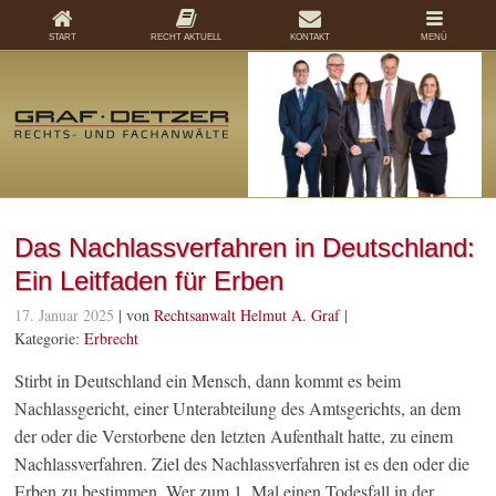
START
RECHT AKTUELL
KONTAKT
MENÜ
Das Nachlassverfahren in Deutschland:
Ein Leitfaden für Erben
17. Januar 2025
| von
Rechtsanwalt Helmut A. Graf
|
Kategorie:
Erbrecht
Stirbt in Deutschland ein Mensch, dann kommt es beim
Nachlassgericht, einer Unterabteilung des Amtsgerichts, an dem
der oder die Verstorbene den letzten Aufenthalt hatte, zu einem
Nachlassverfahren. Ziel des Nachlassverfahren ist es den oder die
Erben zu bestimmen. Wer zum 1. Mal einen Todesfall in der