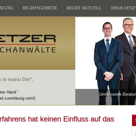
ATUNG
RECHTSGEBIETE
RECHT AKTUELL
INSOLVEN
s in manu Dei“.
ttes Hand.“
Umfassende Beratung
nd zuverlässig sein!)
ahrens hat keinen Einfluss auf das