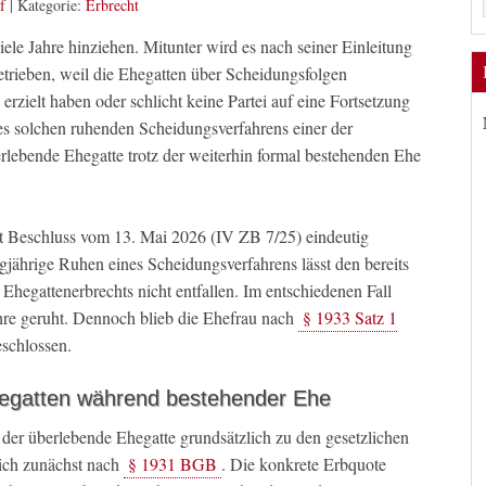
f
|
Kategorie:
Erbrecht
ele Jahre hinziehen. Mitunter wird es nach seiner Einleitung
etrieben, weil die Ehegatten über Scheidungsfolgen
erzielt haben oder schlicht keine Partei auf eine Fortsetzung
nes solchen ruhenden Scheidungsverfahrens einer der
berlebende Ehegatte trotz der weiterhin formal bestehenden Ehe
it Beschluss vom 13. Mai 2026 (IV ZB 7/25) eindeutig
gjährige Ruhen eines Scheidungsverfahrens lässt den bereits
Ehegattenerbrechts nicht entfallen. Im entschiedenen Fall
hre geruht. Dennoch blieb die Ehefrau nach
§ 1933 Satz 1
eschlossen.
hegatten während bestehender Ehe
t der überlebende Ehegatte grundsätzlich zu den gesetzlichen
sich zunächst nach
§ 1931 BGB
. Die konkrete Erbquote