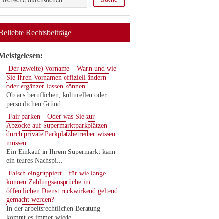
Beliebte Rechtsbeiträge
Meistgelesen:
Der (zweite) Vorname – Wann und wie
Sie Ihren Vornamen offiziell ändern
oder ergänzen lassen können
Ob aus beruflichen, kulturellen oder
persönlichen Gründ...
Fair parken – Oder was Sie zur
Abzocke auf Supermarktparkplätzen
durch private Parkplatzbetreiber wissen
müssen
Ein Einkauf in Ihrem Supermarkt kann
ein teures Nachspi...
Falsch eingruppiert – für wie lange
können Zahlungsansprüche im
öffentlichen Dienst rückwirkend geltend
gemacht werden?
In der arbeitsrechtlichen Beratung
kommt es immer wiede...