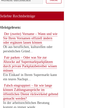
Beliebte Rechtsbeiträge
Meistgelesen:
Der (zweite) Vorname – Wann und wie
Sie Ihren Vornamen offiziell ändern
oder ergänzen lassen können
Ob aus beruflichen, kulturellen oder
persönlichen Gründ...
Fair parken – Oder was Sie zur
Abzocke auf Supermarktparkplätzen
durch private Parkplatzbetreiber wissen
müssen
Ein Einkauf in Ihrem Supermarkt kann
ein teures Nachspi...
Falsch eingruppiert – für wie lange
können Zahlungsansprüche im
öffentlichen Dienst rückwirkend geltend
gemacht werden?
In der arbeitsrechtlichen Beratung
kommt es immer wiede...