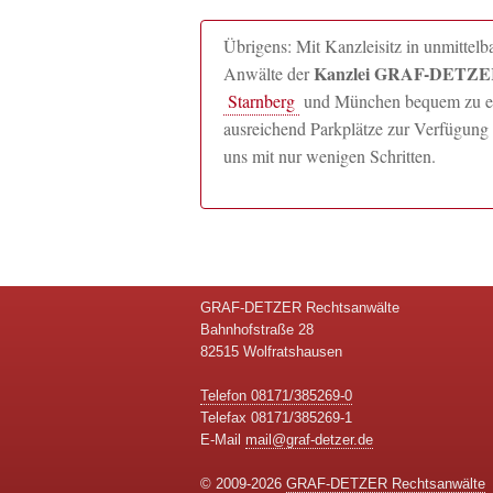
Übrigens: Mit Kanzleisitz in unmitte
Kanzlei GRAF-DETZER
Anwälte der
Starnberg
und München bequem zu erre
ausreichend Parkplätze zur Verfügung 
uns mit nur wenigen Schritten.
GRAF-DETZER Rechtsanwälte
Bahnhofstraße 28
82515 Wolfratshausen
Telefon 08171/385269-0
Telefax 08171/385269-1
E-Mail
mail@graf-detzer.de
© 2009-2026
GRAF-DETZER Rechtsanwälte