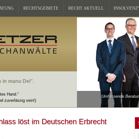
ATUNG
RECHTSGEBIETE
RECHT AKTUELL
INSOLVEN
s in manu Dei“.
ttes Hand.“
Umfassende Beratung
nd zuverlässig sein!)
hlass löst im Deutschen Erbrecht