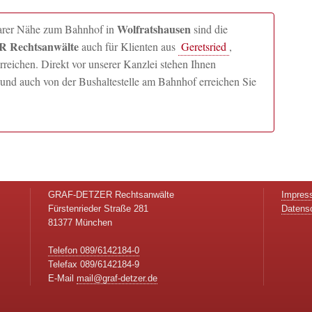
Wolfratshausen
lbarer Nähe zum Bahnhof in
sind die
 Rechtsanwälte
auch für Klienten aus
Geretsried
,
ichen. Direkt vor unserer Kanzlei stehen Ihnen
und auch von der Bushaltestelle am Bahnhof erreichen Sie
GRAF-DETZER Rechtsanwälte
Impres
Fürstenrieder Straße 281
Datens
81377 München
Telefon 089/6142184-0
Telefax 089/6142184-9
E-Mail
mail@graf-detzer.de