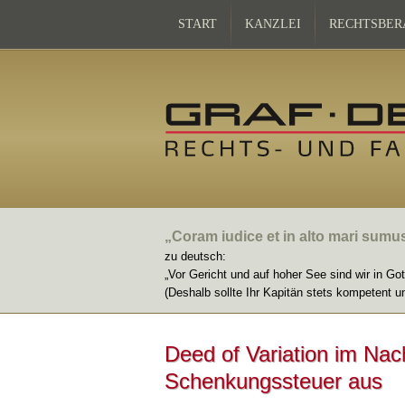
START
KANZLEI
RECHTSBER
„Coram iudice et in alto mari sumu
zu deutsch:
„Vor Gericht und auf hoher See sind wir in Go
(Deshalb sollte Ihr Kapitän stets kompetent u
Deed of Variation im Nac
Schenkungssteuer aus