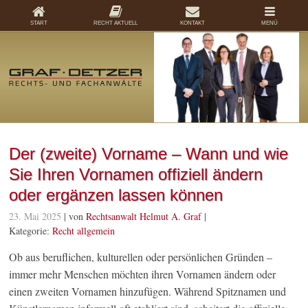
START
RECHT AKTUELL
KONTAKT
MENÜ
Der (zweite) Vorname – Wann und wie
Sie Ihren Vornamen offiziell ändern
oder ergänzen lassen können
23. Mai 2025
| von
Rechtsanwalt Helmut A. Graf
|
Kategorie:
Recht allgemein
Ob aus beruflichen, kulturellen oder persönlichen Gründen –
immer mehr Menschen möchten ihren Vornamen ändern oder
einen zweiten Vornamen hinzufügen. Während Spitznamen und