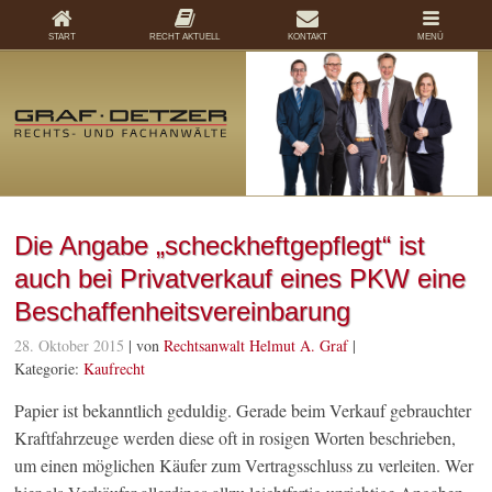
START
RECHT AKTUELL
KONTAKT
MENÜ
Die Angabe „scheckheftgepflegt“ ist
auch bei Privatverkauf eines PKW eine
Beschaffenheitsvereinbarung
28. Oktober 2015
| von
Rechtsanwalt Helmut A. Graf
|
Kategorie:
Kaufrecht
Papier ist bekanntlich geduldig. Gerade beim Verkauf gebrauchter
Kraftfahrzeuge werden diese oft in rosigen Worten beschrieben,
um einen möglichen Käufer zum Vertragsschluss zu verleiten. Wer