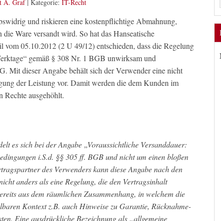
t A. Graf
|
Kategorie:
IT-Recht
bswidrig und riskieren eine kostenpflichtige Abmahnung,
 die Ware versandt wird. So hat das Hanseatische
il vom 05.10.2012 (2 U 49/12) entschieden, dass die Regelung
3 Werktage“ gemäß § 308 Nr. 1 BGB unwirksam und
G. Mit dieser Angabe behält sich der Verwender eine nicht
ingung der Leistung vor. Damit werden die dem Kunden im
en Rechte ausgehöhlt.
elt es sich bei der Angabe „Voraussichtliche Versanddauer:
edingungen i.S.d. §§ 305 ff. BGB und nicht um einen bloßen
rtragspartner des Verwenders kann diese Angabe nach den
cht anders als eine Regelung, die den Vertragsinhalt
ch bereits aus dem räumlichen Zusammenhang, in welchem die
telbaren Kontext z.B. auch Hinweise zu Garantie, Rücknahme-
sten. Eine ausdrückliche Bezeichnung als „allgemeine