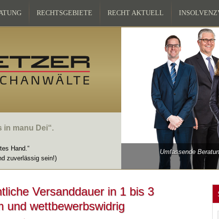
ATUNG
RECHTSGEBIETE
RECHT AKTUELL
INSOLVEN
s in manu Dei“.
ttes Hand.“
Umfassende Beratung
nd zuverlässig sein!)
tliche Versanddauer in 1 bis 3
m und wettbewerbswidrig