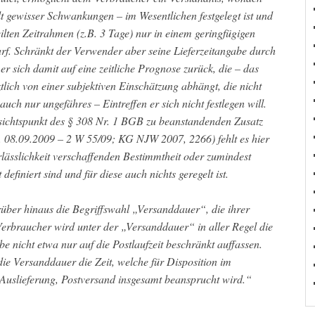
t gewisser Schwankungen – im Wesentlichen festgelegt ist und
eilten Zeitrahmen (z.B. 3 Tage) nur in einem geringfügigen
arf. Schränkt der Verwender aber seine Lieferzeitangabe durch
 er sich damit auf eine zeitliche Prognose zurück, die – das
tlich von einer subjektiven Einschätzung abhängt, die nicht
uch nur ungefähres – Eintreffen er sich nicht festlegen will.
sichtspunkt des § 308 Nr. 1 BGB zu beanstandenden Zusatz
 v. 08.09.2009 – 2 W 55/09; KG NJW 2007, 2266) fehlt es hier
ässlichkeit verschaffenden Bestimmtheit oder zumindest
efiniert sind und für diese auch nichts geregelt ist.
über hinaus die Begriffswahl „Versanddauer“, die ihrer
erbraucher wird unter der „Versanddauer“ in aller Regel die
e nicht etwa nur auf die Postlaufzeit beschränkt auffassen.
ie Versanddauer die Zeit, welche für Disposition im
Auslieferung, Postversand insgesamt beansprucht wird.“