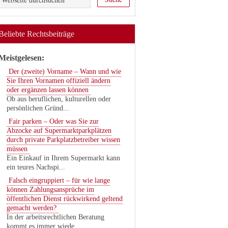
Beliebte Rechtsbeiträge
Meistgelesen:
Der (zweite) Vorname – Wann und wie
Sie Ihren Vornamen offiziell ändern
oder ergänzen lassen können
Ob aus beruflichen, kulturellen oder
persönlichen Gründ...
Fair parken – Oder was Sie zur
Abzocke auf Supermarktparkplätzen
durch private Parkplatzbetreiber wissen
müssen
Ein Einkauf in Ihrem Supermarkt kann
ein teures Nachspi...
Falsch eingruppiert – für wie lange
können Zahlungsansprüche im
öffentlichen Dienst rückwirkend geltend
gemacht werden?
In der arbeitsrechtlichen Beratung
kommt es immer wiede...