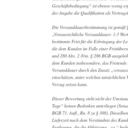
Geschäftsbedingung“ ist ebenso wenig erf
der Angabe die Qualifikation als Vertrag
Die Versanddauerbestimmung ist gemäß 
„Voraussichtliche Versanddauer: 1-3 Werkt
bestimmte Frist für die Erbringung der Le
die dem Kunden im Falle einer Fristübers
und 280 Abs. 2 iVm. § 286 BGB ausgehöhl
dem Kunden insbesondere, das Fristende s
Versanddauer durch den Zusatz „voraussich
einschätzen, unter welchen tatsächlichen V
Verzug setzen kann.
Dieser Bewertung steht nicht der Umstand 
Tage“ keinen Bedenken unterliegen (Senat
BGB 71. Aufl., Rn. 8 zu § 308). Dieselben
Lieferzeit nach dem Verständnis des Kund
Festlegung, die die Abkürzung „ca.“ bed