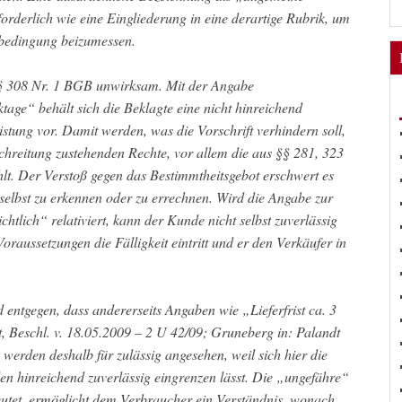
orderlich wie eine Eingliederung in eine derartige Rubrik, um
sbedingung beizumessen.
§ 308 Nr. 1 BGB unwirksam. Mit der Angabe
age“ behält sich die Beklagte eine nicht hinreichend
istung vor. Damit werden, was die Vorschrift verhindern soll,
chreitung zustehenden Rechte, vor allem die aus §§ 281, 323
t. Der Verstoß gegen das Bestimmtheitsgebot erschwert es
elbst zu erkennen oder zu errechnen. Wird die Angabe zur
tlich“ relativiert, kann der Kunde nicht selbst zuverlässig
oraussetzungen die Fälligkeit eintritt und er den Verkäufer in
entgegen, dass andererseits Angaben wie „Lieferfrist ca. 3
, Beschl. v. 18.05.2009 – 2 U 42/09; Gruneberg in: Palandt
 werden deshalb für zulässig angesehen, weil sich hier die
en hinreichend zuverlässig eingrenzen lässt. Die „ungefähre“
eutet, ermöglicht dem Verbraucher ein Verständnis, wonach