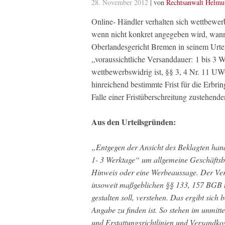
28. November 2012
| von
Rechtsanwalt Helmu
Online- Händler verhalten sich wettbewer
wenn nicht konkret angegeben wird, wann
Oberlandesgericht Bremen in seinem Urte
„voraussichtliche Versanddauer: 1 bis 
wettbewerbswidrig ist, §§ 3, 4 Nr. 11 UW
hinreichend bestimmte Frist für die Erbr
Falle einer Fristüberschreitung zustehend
Aus den Urteilsgründen:
„Entgegen der Ansicht des Beklagten hand
1- 3 Werktage“ um allgemeine Geschäftsb
Hinweis oder eine Werbeaussage. Der Ve
insoweit maßgeblichen §§ 133, 157 BGB ni
gestalten soll, verstehen. Das ergibt si
Angabe zu finden ist. So stehen im unmit
und Erstattungsrichtlinien und Versandko