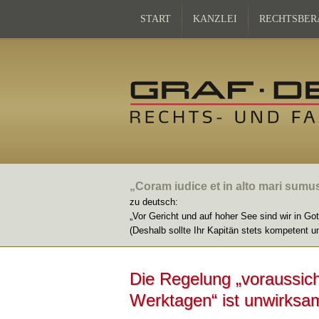
START
KANZLEI
RECHTSBER
„Coram iudice et in alto mari sumu
zu deutsch:
„Vor Gericht und auf hoher See sind wir in Go
(Deshalb sollte Ihr Kapitän stets kompetent u
Die Regelung „voraussich
Werktagen“ ist unwirksa