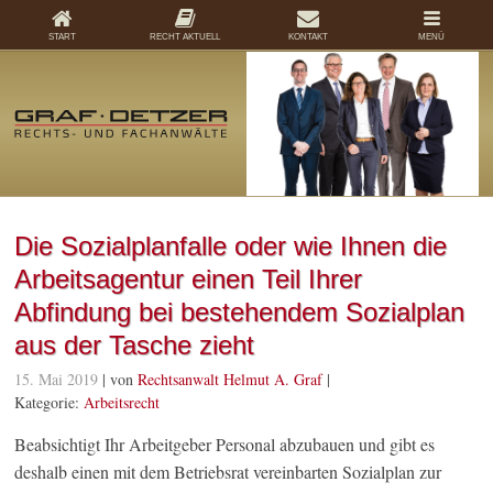
START
RECHT AKTUELL
KONTAKT
MENÜ
Die Sozialplanfalle oder wie Ihnen die
Arbeitsagentur einen Teil Ihrer
Abfindung bei bestehendem Sozialplan
aus der Tasche zieht
15. Mai 2019
| von
Rechtsanwalt Helmut A. Graf
|
Kategorie:
Arbeitsrecht
Beabsichtigt Ihr Arbeitgeber Personal abzubauen und gibt es
deshalb einen mit dem Betriebsrat vereinbarten Sozialplan zur