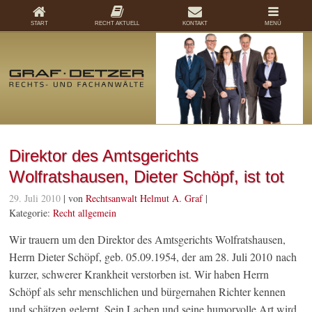
START
RECHT AKTUELL
KONTAKT
MENÜ
Direktor des Amtsgerichts
Wolfratshausen, Dieter Schöpf, ist tot
29. Juli 2010
| von
Rechtsanwalt Helmut A. Graf
|
Kategorie:
Recht allgemein
Wir trauern um den Direktor des Amtsgerichts Wolfratshausen,
Herrn Dieter Schöpf, geb. 05.09.1954, der am 28. Juli 2010 nach
kurzer, schwerer Krankheit verstorben ist. Wir haben Herrn
Schöpf als sehr menschlichen und bürgernahen Richter kennen
und schätzen gelernt. Sein Lachen und seine humorvolle Art wird