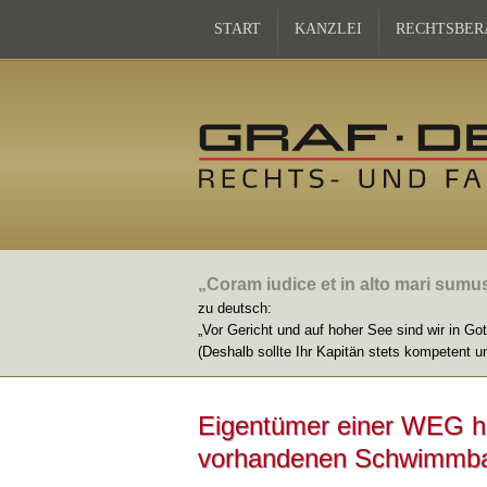
START
KANZLEI
RECHTSBER
„Coram iudice et in alto mari sumu
zu deutsch:
„Vor Gericht und auf hoher See sind wir in Go
(Deshalb sollte Ihr Kapitän stets kompetent u
Eigentümer einer WEG h
vorhandenen Schwimmb