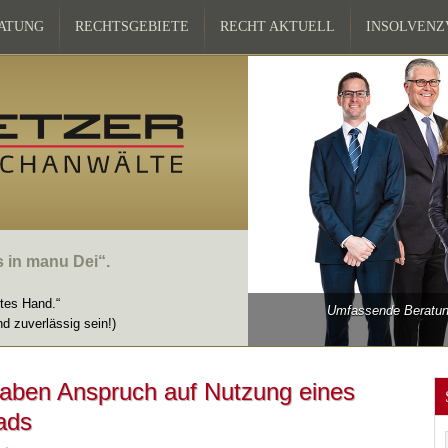
ATUNG
RECHTSGEBIETE
RECHT AKTUELL
INSOLVEN
s in manu Dei“.
ttes Hand.“
Umfassende Beratung
nd zuverlässig sein!)
aben Anspruch auf Nutzung eines
ads