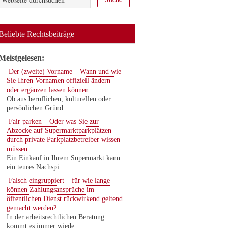
Beliebte Rechtsbeiträge
Meistgelesen:
Der (zweite) Vorname – Wann und wie
Sie Ihren Vornamen offiziell ändern
oder ergänzen lassen können
Ob aus beruflichen, kulturellen oder
persönlichen Gründ...
Fair parken – Oder was Sie zur
Abzocke auf Supermarktparkplätzen
durch private Parkplatzbetreiber wissen
müssen
Ein Einkauf in Ihrem Supermarkt kann
ein teures Nachspi...
Falsch eingruppiert – für wie lange
können Zahlungsansprüche im
öffentlichen Dienst rückwirkend geltend
gemacht werden?
In der arbeitsrechtlichen Beratung
kommt es immer wiede...