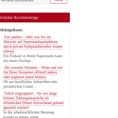
Beliebte Rechtsbeiträge
Meistgelesen:
Fair parken – Oder was Sie zur
Abzocke auf Supermarktparkplätzen
durch private Parkplatzbetreiber wissen
müssen
Ein Einkauf in Ihrem Supermarkt kann
ein teures Nachspi...
Der (zweite) Vorname – Wann und wie
Sie Ihren Vornamen offiziell ändern
oder ergänzen lassen können
Ob aus beruflichen, kulturellen oder
persönlichen Gründ...
Falsch eingruppiert – für wie lange
können Zahlungsansprüche im
öffentlichen Dienst rückwirkend geltend
gemacht werden?
In der arbeitsrechtlichen Beratung
kommt es immer wiede...