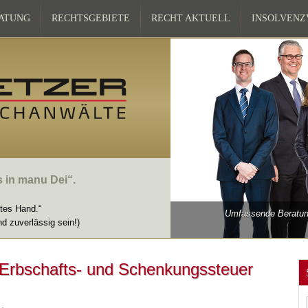
ATUNG
RECHTSGEBIETE
RECHT AKTUELL
INSOLVEN
s in manu Dei“.
ttes Hand.“
Umfassende Beratung
nd zuverlässig sein!)
 Erbschafts- und Schenkungssteuer