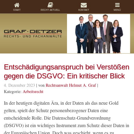
START
RECHT AKTUELL
KONTAKT
MENÜ
Entschädigungsanspruch bei Verstößen
gegen die DSGVO: Ein kritischer Blick
4. Dezember 2023
| von
Rechtsanwalt Helmut A. Graf
|
Kategorie:
Arbeitsrecht
In der heutigen digitalen Ära, in der Daten als das neue Gold
gelten, spielt der Schutz personenbezogener Daten eine
entscheidende Rolle. Die Datenschutz-Grundverordnung
(DSGVO) ist ein wichtiges Instrument zum Schutz dieser Daten in
der Europäischen Union. Doch was geschieht, wenn es zu