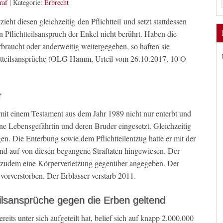
raf
|
Kategorie:
Erbrecht
ieht diesen gleichzeitig den Pflichtteil und setzt stattdessen
n Pflichtteilsanspruch der Enkel nicht berührt. Haben die
rbraucht oder anderweitig weitergegeben, so haften sie
htteilsansprüche (OLG Hamm, Urteil vom 26.10.2017, 10 O
r
 mit einem Testament aus dem Jahr 1989 nicht nur enterbt und
ine Lebensgefährtin und deren Bruder eingesetzt. Gleichzeitig
gen. Die Enterbung sowie dem Pflichtteilentzug hatte er mit der
nd auf von diesen begangene Straftaten hingewiesen. Der
e zudem eine Körperverletzung gegenüber angegeben. Der
 vorverstorben. Der Erblasser verstarb 2011.
eilsansprüche gegen die Erben geltend
eits unter sich aufgeteilt hat, belief sich auf knapp 2.000.000