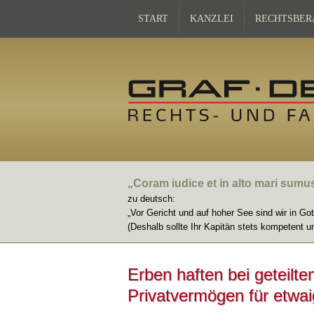
START
KANZLEI
RECHTSBER
„Coram iudice et in alto mari sumu
zu deutsch:
„Vor Gericht und auf hoher See sind wir in Go
(Deshalb sollte Ihr Kapitän stets kompetent u
Erben haften bei geteilt
Privatvermögen für etwai