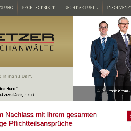
ATUNG
RECHTSGEBIETE
RECHT AKTUELL
INSOLVEN
s in manu Dei“.
ttes Hand.“
Umfassende Beratung
nd zuverlässig sein!)
em Nachlass mit ihrem gesamten
ge Pflichtteilsansprüche