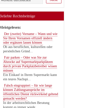
Beliebte Rechtsbeiträge
Meistgelesen:
Der (zweite) Vorname – Wann und wie
Sie Ihren Vornamen offiziell ändern
oder ergänzen lassen können
Ob aus beruflichen, kulturellen oder
persönlichen Gründ...
Fair parken – Oder was Sie zur
Abzocke auf Supermarktparkplätzen
durch private Parkplatzbetreiber wissen
müssen
Ein Einkauf in Ihrem Supermarkt kann
ein teures Nachspi...
Falsch eingruppiert – für wie lange
können Zahlungsansprüche im
öffentlichen Dienst rückwirkend geltend
gemacht werden?
In der arbeitsrechtlichen Beratung
kommt es immer wiede...